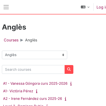
Skip to main content
Log i
Side panel
Anglès
Courses
Anglès
Course categories
Search courses
Search courses
A1 - Vanessa Góngora curs 2025-2026
A1- Victòria Pérez
A2 - Irene Fernández curs 2025-26