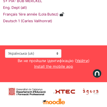
5+ PIA- BOB MERCKEL
Eng. Dept (all)
Français 1ère année (Lola Butez)
Deutsch 1 (Carles Vallhonrat)
Мова інтерфейсу
Ви не пройшли ідентифікацію (
Увійти
)
Install the mobile app