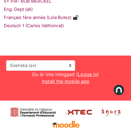
5+ PIA- BOB MERCKEL
Eng. Dept (all)
Français 1ère année (Lola Butez)
Deutsch 1 (Carles Vallhonrat)
Språk
Du är inte inloggad (
Logga in
)
Install the mobile app