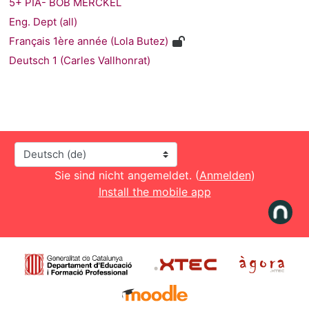
5+ PIA- BOB MERCKEL
Eng. Dept (all)
Français 1ère année (Lola Butez)
Deutsch 1 (Carles Vallhonrat)
Sprache
Sie sind nicht angemeldet. (
Anmelden
)
Install the mobile app