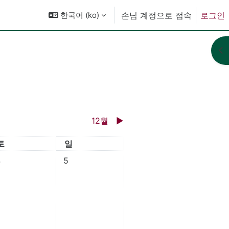
한국어 ‎(ko)‎
손님 계정으로 접속
로그인
블
12월
▶︎
토요일
일요일
토
일
일, 금요일
벤트 없음, 11월 4일, 토요일
이벤트 없음, 11월 5일, 일요일
4
5