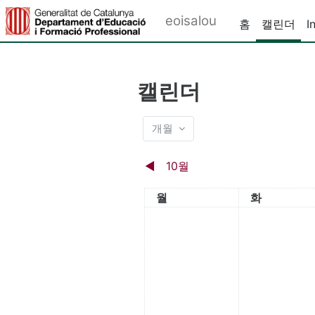
메인 콘텐츠로 건너뛰기
eoisalou
홈
캘린더
I
캘린더
개월
◀︎
10월
월요일
화요일
월
화