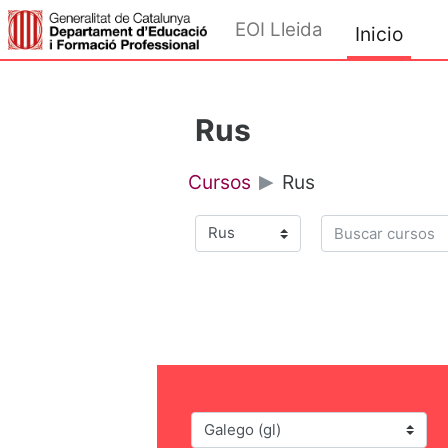
Ir ao contido principal
EOI Lleida
Inicio
Rus
Cursos
Rus
Buscar cursos
Categorías de cursos
Idioma