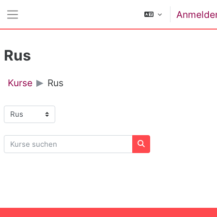
Zum Hauptinhalt
Anmelde
Website-Übersicht
Rus
Kurse
Rus
Kursbereiche
Kurse suchen
Kurse suchen