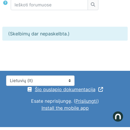
Ieškoti forumuose
Ieškoti forumuose
(Skelbimų dar nepaskelbta.)
Kalba
Šio puslapio dokumentacija
Esate neprisijungę. (
Prisijungti
)
Install the mobile app