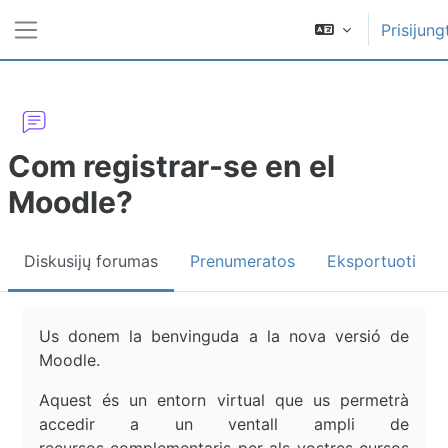
Pereiti į pagrindinį turinį
Prisijung
Šoninis skydelis
Com registrar-se en el
Moodle?
Diskusijų forumas
Prenumeratos
Eksportuoti
Užbaigimo reikalavimai
Us donem la benvinguda a la nova versió de
Moodle
.
Aquest és un entorn virtual que us permetrà
accedir a un ventall ampli de