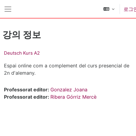
메인 콘텐츠로 건너뛰기
로그
측면 패널
강의 정보
Deutsch Kurs A2
Espai online com a complement del curs presencial de
2n d'alemany.
Professorat editor:
Gonzalez Joana
Professorat editor:
Ribera Górriz Mercè