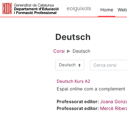
Vai al contenuto principale
eoiguixols
Home
Web
Deutsch
Corsi
Deutsch
Cerca corsi
Categorie di corso
Deutsch Kurs A2
Espai online com a complement d
Professorat editor:
Joana Gonz
Professorat editor:
Mercè Riber