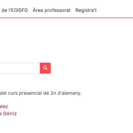
 de l'EOISFG
Àrea professorat
Registra't
Cerca corsi
el curs presencial de 2n d'alemany.
alez
a Górriz