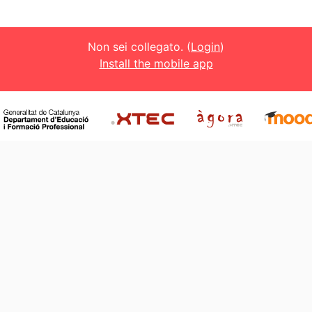
Non sei collegato. (
Login
)
Install the mobile app