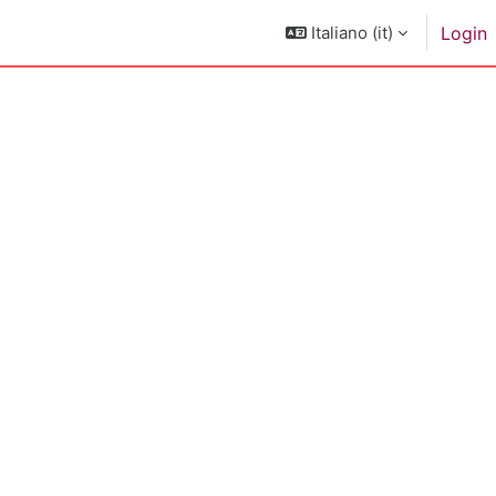
Italiano ‎(it)‎
Login