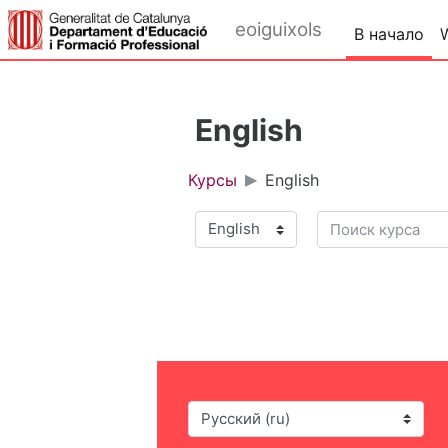
Перейти к основному содержанию
eoiguixols
В начало
English
Курсы
English
Поиск курса
Категории курсов
Язык