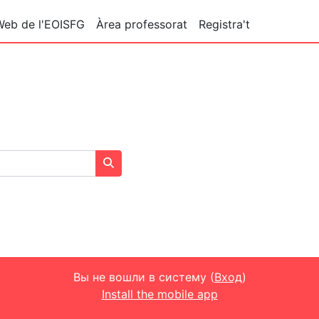
Web de l'EOISFG
Àrea professorat
Registra't
Поиск курса
Вы не вошли в систему (
Вход
)
Install the mobile app