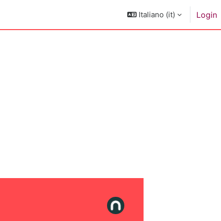
Italiano ‎(it)‎
Login