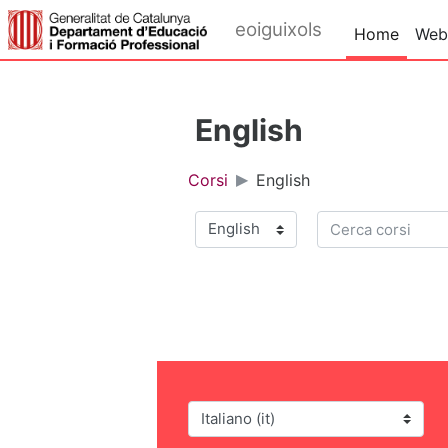
Vai al contenuto principale
eoiguixols
Home
Web
English
Corsi
English
Cerca corsi
Categorie di corso
Lingua