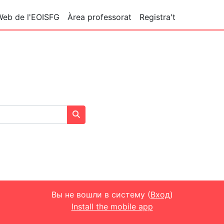
Web de l'EOISFG
Àrea professorat
Registra't
Поиск курса
Вы не вошли в систему (
Вход
)
Install the mobile app