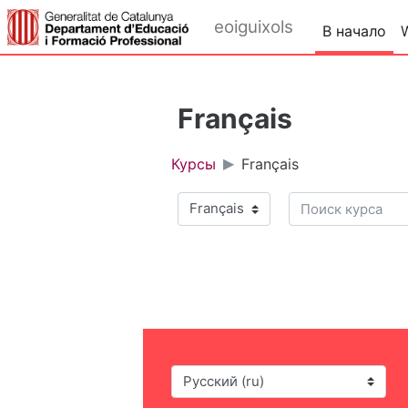
Перейти к основному содержанию
eoiguixols
В начало
Français
Курсы
Français
Поиск курса
Категории курсов
Язык