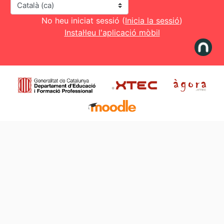
Idioma
No heu iniciat sessió (
Inicia la sessió
)
Instal·leu l'aplicació mòbil