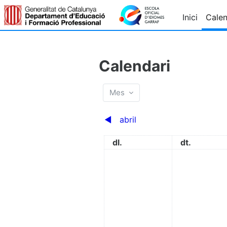
Ves al contingut principal
Inici
Calen
Calendari
Mes
◀︎
abril
dilluns
dimarts
dl.
dt.