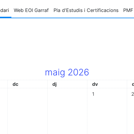
dari
Web EOI Garraf
Pla d'Estudis i Certificacions
PMF 
maig 2026
dimecres
dijous
divendres
dc
dj
dv
No hi ha esdevenime
No
1