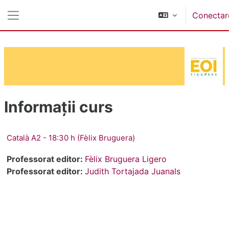
Sari la conţinutul principal
Conectar
Panou lateral
Informații curs
Català A2 - 18:30 h (Fèlix Bruguera)
Professorat editor:
Fèlix Bruguera Ligero
Professorat editor:
Judith Tortajada Juanals