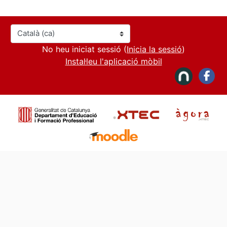
Idioma
No heu iniciat sessió (
Inicia la sessió
)
Instal·leu l'aplicació mòbil