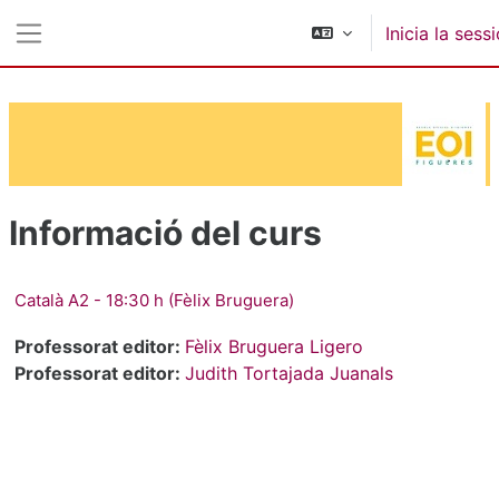
Ves al contingut principal
Inicia la sess
Panell lateral
Informació del curs
Català A2 - 18:30 h (Fèlix Bruguera)
Professorat editor:
Fèlix Bruguera Ligero
Professorat editor:
Judith Tortajada Juanals