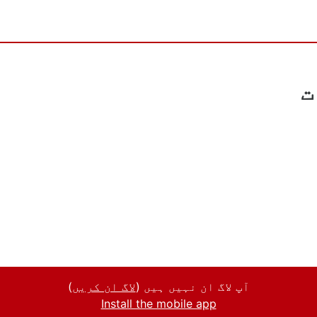
ت
آپ لاگ ان نہیں ہیں (
لاگ ان کریں
)
Install the mobile app