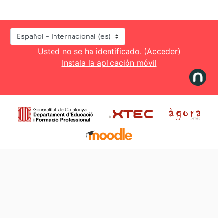
Idioma
Usted no se ha identificado. (
Acceder
)
Instala la aplicación móvil