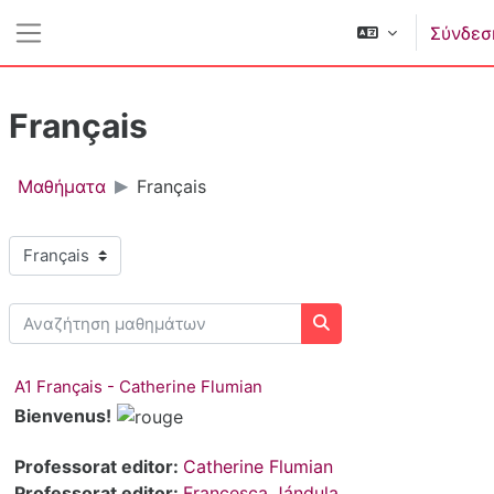
Μετάβαση στο κεντρικό περιεχόμενο
Σύνδεσ
Πλευρικός πίνακας
Français
Μαθήματα
Français
Κατηγορίες μαθημάτων
Αναζήτηση μαθημάτων
Αναζήτηση μαθημάτω
A1 Français - Catherine Flumian
Bienvenus!
Professorat editor:
Catherine Flumian
Professorat editor:
Francesca Jándula