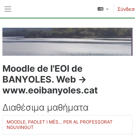
Μετάβαση στο κεντρικό περιεχόμενο
Σύνδεσ
Πλευρικός πίνακας
Moodle de l'EOI de
BANYOLES. Web ->
www.eoibanyoles.cat
Διαθέσιμα μαθήματα
MOODLE, PADLET I MÉS... PER AL PROFESSORAT
NOUVINGUT