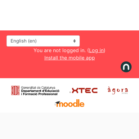
Language
You are not logged in. (
Log in
)
Install the mobile app