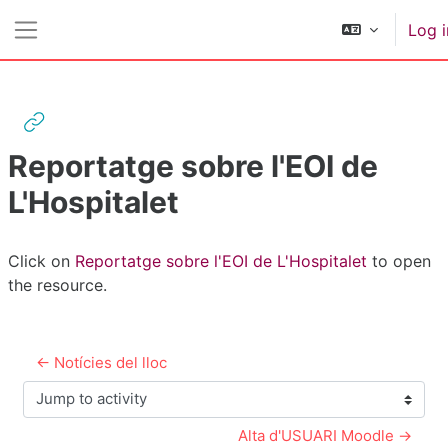
Skip to main content
Log i
Side panel
Reportatge sobre l'EOI de
L'Hospitalet
Completion requirements
Click on
Reportatge sobre l'EOI de L'Hospitalet
to open
the resource.
← Notícies del lloc
Jump to activity
Alta d'USUARI Moodle →